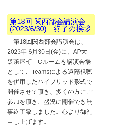
稿
ナ
第18回 関西部会講演会
(2023/6/30) 終了の挨拶
ビ
ゲ
第18回関西部会講演会は、
2023年 6月30日(金)に、AP大
ー
阪茶屋町 Gルームを講演会場
シ
として、Teamsによる遠隔視聴
ョ
を併用したハイブリッド形式で
ン
開催させて頂き、多くの方にご
参加を頂き、盛況に開催でき無
事終了致しました。心より御礼
申し上げます。