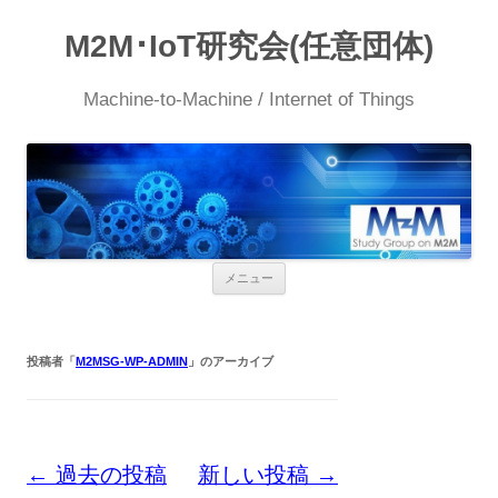
M2M･IoT研究会(任意団体)
Machine-to-Machine / Internet of Things
コ
メニュー
ン
テ
ン
ツ
へ
投稿者「
M2MSG-WP-ADMIN
」のアーカイブ
ス
キ
ッ
プ
投
←
過去の投稿
新しい投稿
→