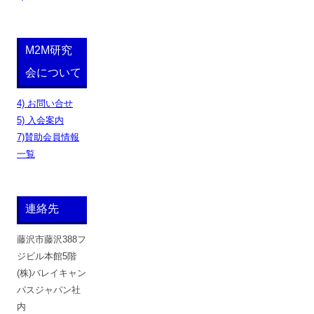
M2M研究
会について
4) お問い合せ
5) 入会案内
7)賛助会員情報
一覧
連絡先
藤沢市藤沢388フ
ジビル本館5階
(株)バレイキャン
パスジャパン社
内