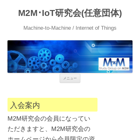
M2M･IoT研究会(任意団体)
Machine-to-Machine / Internet of Things
コ
メニュー
ン
テ
ン
ツ
へ
入会案内
ス
キ
ッ
M2M研究会の会員になってい
プ
ただきますと、M2M研究会の
ホームページから会員限定の資