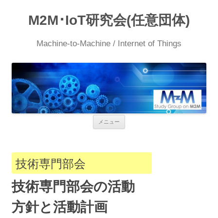
M2M･IoT研究会(任意団体)
Machine-to-Machine / Internet of Things
コ
メニュー
ン
テ
ン
ツ
へ
技術専門部会
ス
キ
ッ
技術専門部会の活動
プ
方針と活動計画