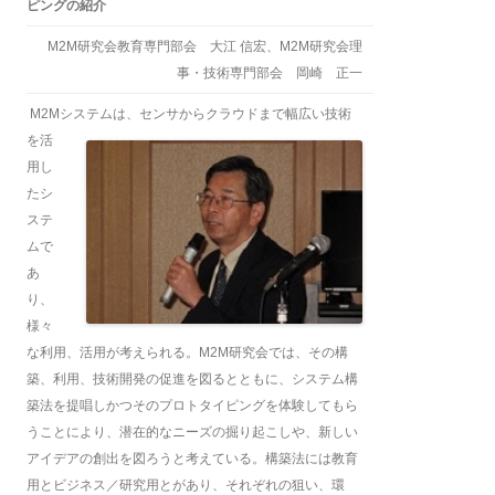
ピングの紹介
M2M研究会教育専門部会 大江 信宏、M2M研究会理
事・技術専門部会 岡崎 正一
M2Mシステムは、センサからクラウドまで幅広い技術
を
活
用し
たシ
ステ
ムで
あ
り、
様々
な利用、活用が考えられる。M2M研究会では、その構
築、利用、技術開発の促進を図るとともに、システム構
築法を提唱しかつそのプロトタイピングを体験してもら
うことにより、潜在的なニーズの掘り起こしや、新しい
アイデアの創出を図ろうと考えている。構築法には教育
用とビジネス／研究用とがあり、それぞれの狙い、環