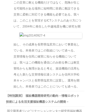
この災害に耐える機能だけではなく、危険が生じ
る可能性がある場所に短時間に容易に敷設できる
災害に柔軟に対応できる機能も必要である。我々
は、このことを実現するICTシステムのあり方につ
いて、2004年に発
生した中越地震を機に研究を開
始し、その成果を長野県塩尻市において事業化し
ている。本発表ではこの取組について述べる。
災害情報を住民に確実に知らせる機能について
は、我々はこの機能を通信にのみ頼る事には耐災
害性からも無理があると考え、放送機能の活用も
考えた新たな災害情報伝達システムを信州大学松
本キャンパスと長野県塩尻市に設置し、運用を開
始した。本発表ではこのことについても述べる。
【特別講演】 福祉機器開発研究の動向－情報ロボット
技術による生活支援福祉機器システムの開発－
国立障害者リハビリテーションセンター研究所福祉機器