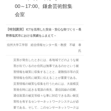
00～17:00、鎌倉芸術館集
会室
【特別講演】
ICTを活用した
安全・安心な街づくり－長
野県塩尻市における実績をふまえて－
信州大学工学部 総合情報センター長・教授 不破 泰
氏
災害が発生したときには、各地域でどのような被
害が出ているのか住民は無事であるのかという被
害情報を確実に収集することと、避難指示等の災
害情報を住民に確実に伝えることが重要である。
災害情報の確実な収集を行うためには、大規模災
害発生時に起きる電源の喪失、通信回線の切断、
通信装置の被災等様々な事に対応できる高い耐災
害性を有するセンサーネットワークシステムが必
要である。そして、このセンサーネットワークは