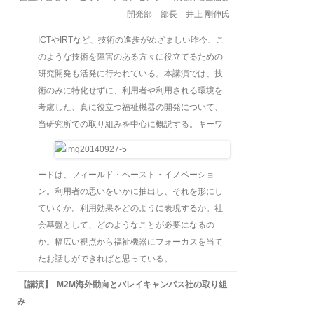
開発部 部長 井上 剛伸氏
ICTやIRTなど、技術の進歩がめざましい昨今、こ
のような技術を障害のある方々に役立てるための
研究開発も活発に行われている。本講演では、技
術のみに特化せずに、利用者や利用される環境を
考慮した、真に役立つ福祉機器の開発について、
当研究所での取り組みを中心に概説する。
キーワ
ードは、フィールド・ベースト・イノベーショ
ン。利用者の思いをいかに抽出し、それを形にし
ていくか。利用効果をどのように表現するか。社
会基盤として、どのようなことが必要になるの
か。幅広い視点から福祉機器にフォーカスを当て
たお話しができればと思っている。
【講演】 M2M海外動向とバレイキャンパス社の取り組
み