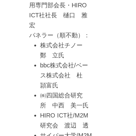
用専門部会長・HIRO
ICT社社長 樋口 雅
宏
パネラー（順不動）：
株式会社チノー
鄭 立氏
bbc株式会社/ベー
ス株式会社 杜
頴富氏
㈱四国総合研究
所 中西 美一氏
HIRO ICT社/M2M
研究会 渡辺 透
サイバー大学/M2M