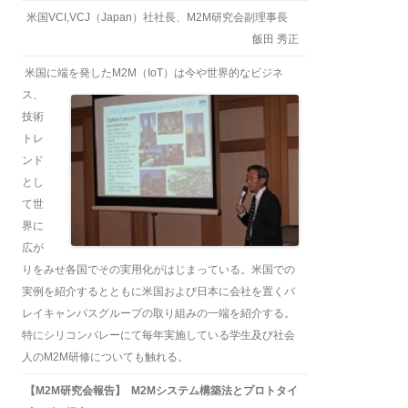
米国VCI,VCJ（Japan）社社長、M2M研究会副理事長
飯田 秀正
米国に端を発したM2M（IoT）は今や世界的なビジネ
ス、
技術
トレ
ンド
とし
て世
界に
広が
りをみせ各国でその実用化がはじまっている。米国での
実例を紹介するとともに米国および日本に会社を置くバ
レイキャンパスグループの取り組みの一端を紹介する。
特にシリコンバレーにて毎年実施している学生及び社会
人のM2M研修についても触れる。
【M2M研究会報告】 M2Mシステム構築法とプロトタイ