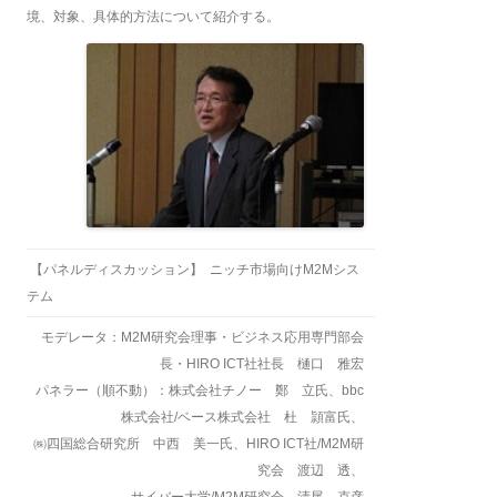
境、対象、具体的方法について紹介する。
【パネルディスカッション】 ニッチ市場向けM2Mシス
テム
モデレータ：M2M研究会理事・ビジネス応用専門部会
長・HIRO ICT社社長 樋口 雅宏
パネラー（順不動）：株式会社チノー 鄭 立氏、bbc
株式会社/ベース株式会社 杜 頴富氏、
㈱四国総合研究所 中西 美一氏、HIRO ICT社/M2M研
究会 渡辺 透、
サイバー大学/M2M研究会 清尾 克彦