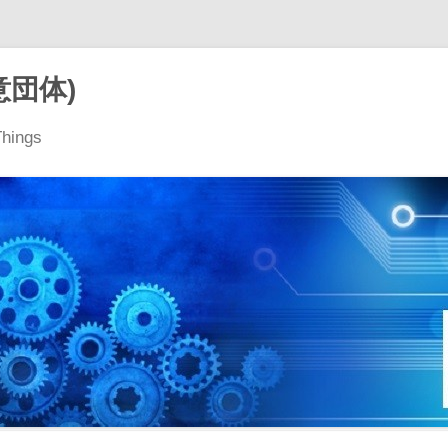
意団体)
Things
コ