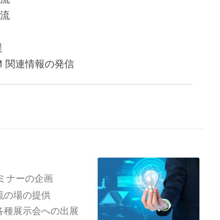
流
援
M 関連情報の発信
ミナーの企画
流の場の提供
各種展示会への出展