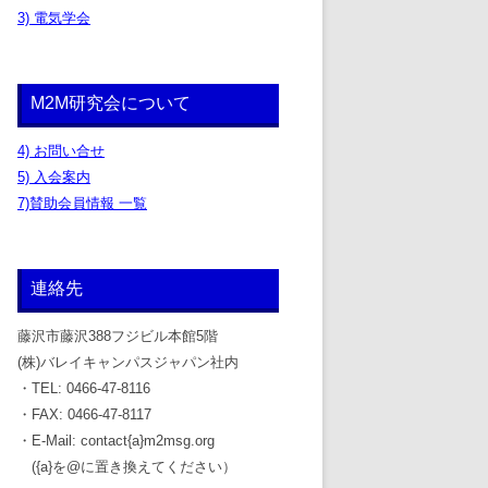
3) 電気学会
M2M研究会について
4) お問い合せ
5) 入会案内
7)賛助会員情報 一覧
連絡先
藤沢市藤沢388フジビル本館5階
(株)バレイキャンパスジャパン社内
・TEL: 0466-47-8116
・FAX: 0466-47-8117
・E-Mail: contact{a}m2msg.org
({a}を@に置き換えてください）