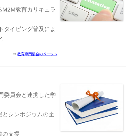
るM2M教育カリキュラ
ロトタイピング普及によ
化
⇒
教育専門部会のページへ
専門委員会と連携した学
援とシンポジウムの企
動の支援