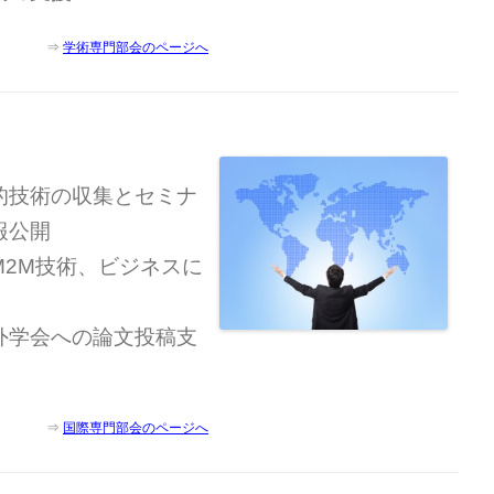
⇒
学術専門部会のページへ
技術の収集と セミナ
報公開
M2M技術、ビジネスに
外学会への論文投稿支
⇒
国際専門部会のページへ