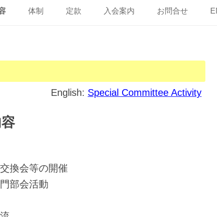
ン
テ
容
体制
定款
入会案内
お問合せ
E
ン
ツ
へ
ス
キ
ッ
プ
English:
Special Committee Activity
内容
交換会等の開催
門部会活動
流