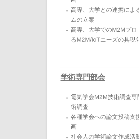
高専、大学との連携によ
ムの立案
高専、大学でのM2Mプ
る M2M/IoTニーズの具現
学術専門部会
電気学会M2M技術調査
術調査
各種学会への論文投稿支
画
社会人の学術論文作成活