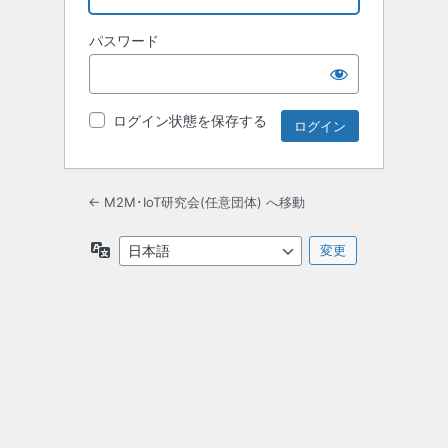
パスワード
ログイン状態を保存する
← M2M･IoT研究会(任意団体) へ移動
言
語