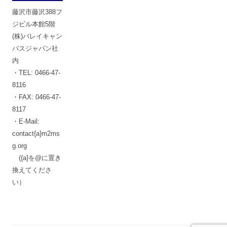
藤沢市藤沢388フ
ジビル本館5階
(株)バレイキャン
パスジャパン社
内
・TEL: 0466-47-
8116
・FAX: 0466-47-
8117
・E-Mail:
contact{a}m2ms
g.org
({a}を@に置き
換えてくださ
い）