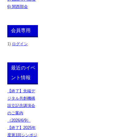
6) 関西部会
会員専用
1)
ログイン
最近のイベ
ント情報
【終了】先端デ
ジタル共創機構
設立記念講演会
のご案内
（2026/6/9）
【終了】2025年
度第1回シンポジ