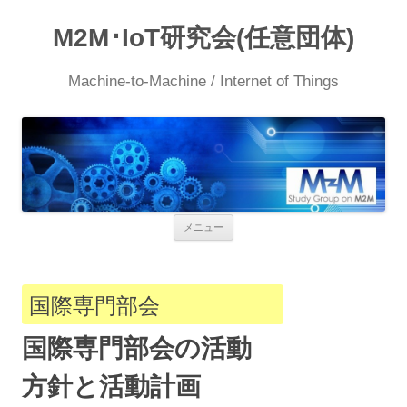
M2M･IoT研究会(任意団体)
Machine-to-Machine / Internet of Things
コ
メニュー
ン
テ
ン
ツ
へ
国際専門部会
ス
キ
ッ
国際専門部会の活動
プ
方針と活動計画