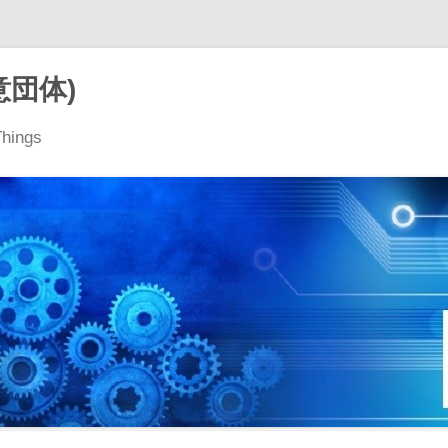
意団体)
Things
コ