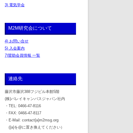
3) 電気学会
M2M研究会について
4) お問い合せ
5) 入会案内
7)賛助会員情報 一覧
連絡先
藤沢市藤沢388フジビル本館5階
(株)バレイキャンパスジャパン社内
・TEL: 0466-47-8116
・FAX: 0466-47-8117
・E-Mail: contact{a}m2msg.org
({a}を@に置き換えてください）