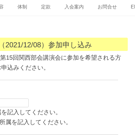
ン
テ
容
体制
定款
入会案内
お問合せ
E
ン
ツ
へ
ス
キ
ッ
プ
2021/12/08）参加申し込み
される第15回関西部会講演会に参加を希望される方
お申込みください。
属を記入してください。
ず所属を記入してください。