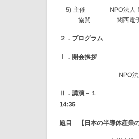
5) 主催 NPO法人 M2
協賛 関西電子情報産
２．プログラム
Ⅰ．開会挨拶 ・
NPO法
Ⅱ．講演－１
14:35
題目 【
日本の半導体産業