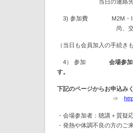
当日の連絡先： 06-6
3) 参加費 M2M・I
尚、交流会参加費は
（当日も会員加入の手続き
4） 参加
会場参加
す。
下記のページからお申込み
⇒
ht
・会場参加者：聴講＋質疑
・発熱や体調不良の方のご