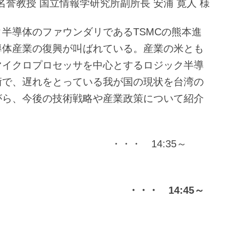
名誉教授 国立情報学研究所副所長 安浦 寛人 様
半導体のファウンダリであるTSMCの熊本進
導体産業の復興が叫ばれている。産業の米とも
マイクロプロセッサを中心とするロジック半導
術で、遅れをとっている我が国の現状を台湾の
がら、今後の技術戦略や産業政策について紹介
0分） ・・・ 14:35～
 ・・・ 14:45～