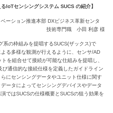
るIoT
センシングシステム SUCS
の紹介
】
ノベーション推進本部 DXビジネス革新センタ
技術専門職 小田 利彦 様
グ系の枠組みを提唱するSUCS(ザックス)で
よる多様な観測が行えるように、センサ/AD
ニットを組合せて接続が可能な仕組みを提唱し、
及び通信的な接続仕様を定義したガイドライン
さらにセンシングデータやユニット仕様に関す
タデータによってセンシングデバイスやデータ
演ではSUCSの仕様概要とSUCSの狙う効果を