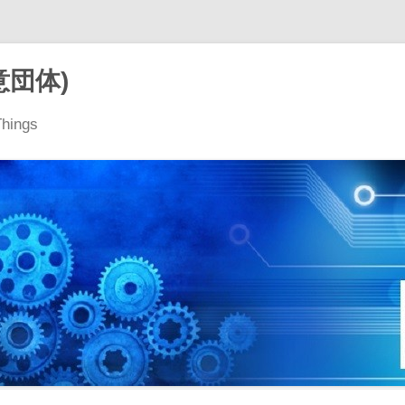
意団体)
Things
コ