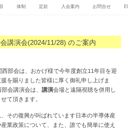
ン
テ
容
体制
定款
入会案内
お問合せ
E
ン
ツ
へ
ス
キ
ッ
プ
演会(2024/11/28) のご案内
会 関西部会は、おかげ様で今年度創立11年目を迎
支援を賜りました皆様に厚く御礼申し上げま
西部会講演会は、
講演
会場と遠隔視聴を併用し
させて頂きます。
れ、その復興が叫ばれています日本の半導体産
や産業政策について、また、誰でも簡単に使え