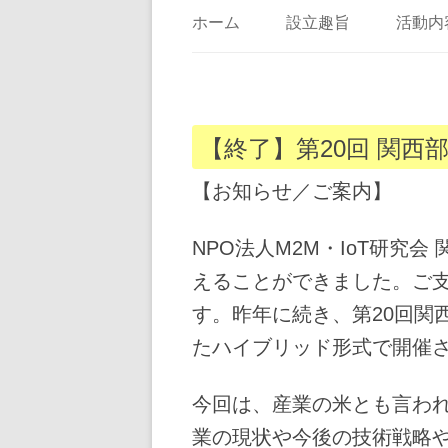
ホーム
設立趣旨
活動内
【終了】第20回 関西部会講
【お知らせ／ご案内】
NPO法人M2M・IoT研究
えることができました。ご
す。昨年に続き、第20回関
たハイブリッド形式で開催
今回は、産業の米とも言わ
業の現状や今後の技術戦略