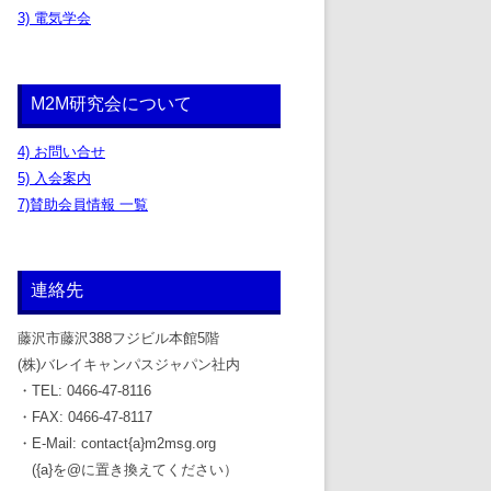
3) 電気学会
M2M研究会について
4) お問い合せ
5) 入会案内
7)賛助会員情報 一覧
連絡先
藤沢市藤沢388フジビル本館5階
(株)バレイキャンパスジャパン社内
・TEL: 0466-47-8116
・FAX: 0466-47-8117
・E-Mail: contact{a}m2msg.org
({a}を@に置き換えてください）