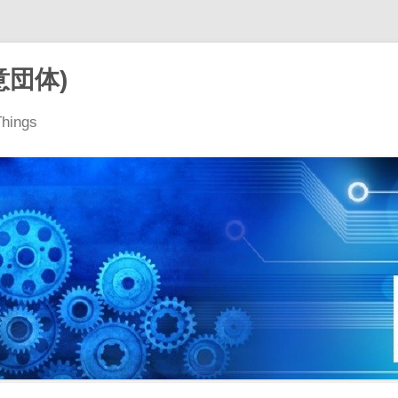
意団体)
Things
コ