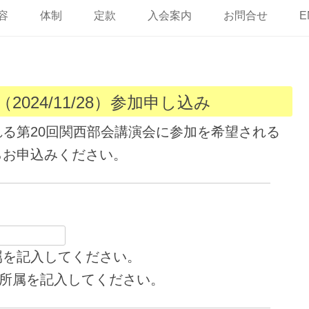
ン
テ
容
体制
定款
入会案内
お問合せ
E
ン
ツ
へ
ス
キ
ッ
プ
2024/11/28）参加申し込み
催される第20回関西部会講演会に参加を希望される
らお申込みください。
属を記入してください。
ず所属を記入してください。