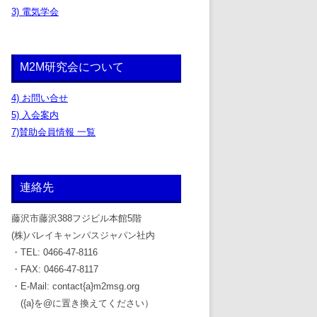
3) 電気学会
M2M研究会について
4) お問い合せ
5) 入会案内
7)賛助会員情報 一覧
連絡先
藤沢市藤沢388フジビル本館5階
(株)バレイキャンパスジャパン社内
・TEL: 0466-47-8116
・FAX: 0466-47-8117
・E-Mail: contact{a}m2msg.org
({a}を@に置き換えてください）