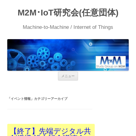
M2M･IoT研究会(任意団体)
Machine-to-Machine / Internet of Things
コ
メニュー
ン
テ
ン
ツ
へ
「
イベント情報
」カテゴリーアーカイブ
ス
キ
ッ
プ
【終了】先端デジタル共