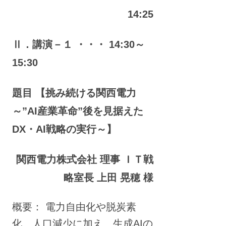
14:25
Ⅱ．講演－１ ・・・ 14:30～
15:30
題目 【挑み続ける関西電力
～”AI産業革命”後を見据えた
DX・AI戦略の実行～】
関西電力株式会社 理事 ＩＴ戦
略室長 上田 晃穂 様
概要： 電力自由化や脱炭素
化、人口減少に加え、生成AIの