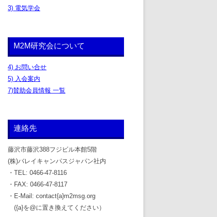
3) 電気学会
M2M研究会について
4) お問い合せ
5) 入会案内
7)賛助会員情報 一覧
連絡先
藤沢市藤沢388フジビル本館5階
(株)バレイキャンパスジャパン社内
・TEL: 0466-47-8116
・FAX: 0466-47-8117
・E-Mail: contact{a}m2msg.org
({a}を@に置き換えてください）