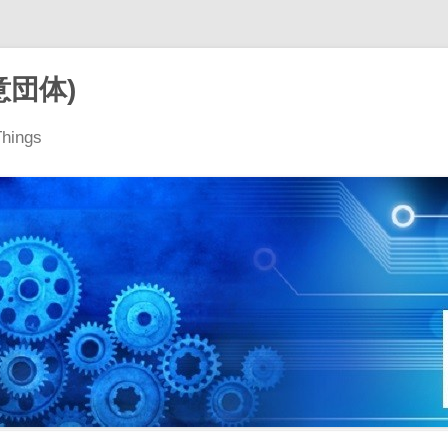
意団体)
Things
コ