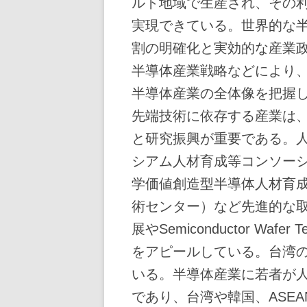
ルト地域で生産され、その
実現できている。世界的な
割の明確化と実効的な産業
半導体産業戦略などにより
半導体産業の全体像を把握
先端技術に依存する産業は
と研究振興が重要である。
シアム人材育成等コンソー
学価値創造型半導体人材育
術センター）など先進的な
展やSemiconductor Waf
をアピールしている。台湾
いる。半導体産業に若者が
であり、台湾や韓国、ASE