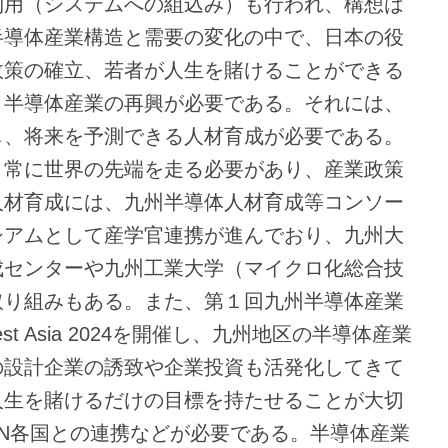
利用（システムへの組込み）も行われ、構想は
半導体産業構造と需要の変化の中で、日本の役
政策の確立、若者が人生を賭けることができる
、半導体産業の再興が必要である。それには、
し、将来を予測できる人材育成が必要である。
、常に世界の先端を走る必要があり、産業政策
人材育成には、九州半導体人材育成等コンソー
シアムとして産学官連携が進んでおり、九州大
成センターや九州工業大学（マイクロ化総合技
取り組みもある。また、第１回九州半導体産業
er Test Asia 2024を開催し、九州地区の半導体産業
の設計企業の誘致や企業投資も活発化してきて
人生を賭けるだけの目標を持たせることが大切
AN各国との連携などが必要である。半導体産業