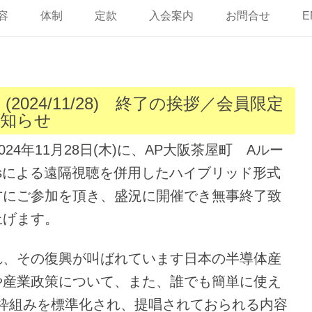
ン
テ
容
体制
定款
入会案内
お問合せ
E
ン
ツ
へ
ス
キ
ッ
プ
(2024/11/28) 終了の挨拶／会員限定
知らせ
24年11月28日(木)に、AP大阪茶屋町 Aルー
msによる遠隔視聴を併用したハイブリッド形式
方にご参加を頂き、盛況に開催でき無事終了致
上げます。
れ、その復興が叫ばれています日本の半導体産
や産業政策について、また、誰でも簡単に使え
の枠組みを標準化され、提唱されておられる内容