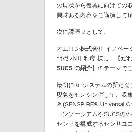
の現状から復興に向けての
興味ある内容をご講演して
次に講演２として、
オムロン株式会社 イノベー
門職 小田 利彦 様に 【
だ
SUCS
の紹介
】のテーマで
最初にIoTシステムの新た
現象をセンシングして、収集
® (SENSPIRE® Universa
コンソーシアムやSUCSのVi
センサを構成するセンサユニ