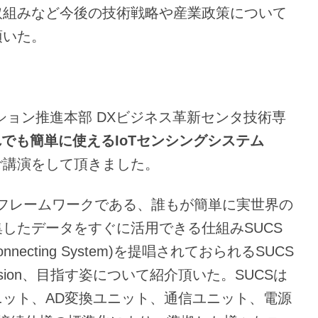
取組みなど今後の技術戦略や産業政策について
頂いた。
ション推進本部 DXビジネス革新センタ技術専
れでも簡単に使える
IoT
センシングシステム
ご講演をして頂きました。
なフレームワークである、誰もが簡単に実世界の
したデータをすぐに活用できる仕組みSUCS
l Connecting System)を提唱されておられるSUCS
sion、目指す姿について紹介頂いた。SUCSは
ット、AD変換ユニット、通信ユニット、電源