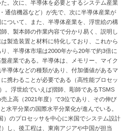
いた。次に、半導体を必要とするシステム産業
電・通信機器など）が先で、次に半導体産業が
図について、また、半導体産業を、浮世絵の構
摺師、製本師の作業内容で分かり易く、説明し
業は製造装置と材料に特化しており、これから
、半導体市場は2000年から20年で約3倍に
基盤産業である。半導体は、メモリー、マイク
光半導体などの種類があり、付加価値があるマ
クに携わることが必要である（高性能プロセッ
円）。浮世絵でいえば摺師、彫師であるTSMS
売上高（2021年度）で3位であり、その伸び
統合と水平分業の国際水平分業化が進んでいる。
英国）のプロセッサを中心に米国でシステム設計
程）し、後工程は、東南アジアや中国が担当