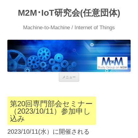
M2M･IoT研究会(任意団体)
Machine-to-Machine / Internet of Things
コ
メニュー
ン
テ
ン
ツ
へ
第20回専門部会セミナー
ス
（2023/10/11）参加申し
キ
ッ
込み
プ
2023/10/11(水）に開催される