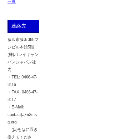
一覧
連絡先
藤沢市藤沢388フ
ジビル本館5階
(株)バレイキャン
パスジャパン社
内
・TEL: 0466-47-
8116
・FAX: 0466-47-
8117
・E-Mail:
contact{a}m2ms
g.org
({a}を@に置き
換えてくださ