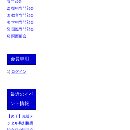
専門部会
2) 技術専門部会
3) 教育専門部会
4) 学術専門部会
5) 国際専門部会
6) 関西部会
会員専用
1)
ログイン
最近のイベ
ント情報
【終了】先端デ
ジタル共創機構