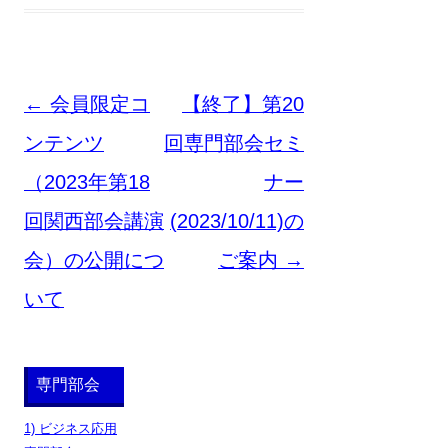
投
←
会員限定コ
【終了】第20
稿
ンテンツ
回専門部会セミ
ナ
（2023年第18
ナー
ビ
回関西部会講演
(2023/10/11)の
ゲ
会）の公開につ
ご案内
→
ー
いて
シ
ョ
専門部会
ン
1) ビジネス応用