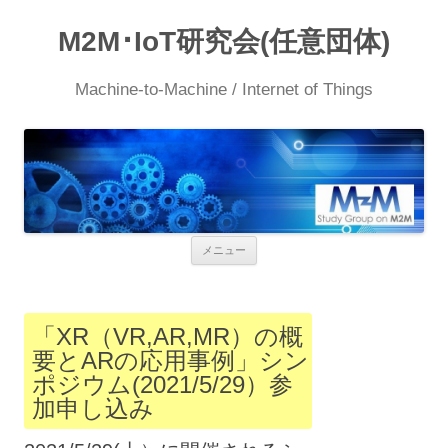
M2M･IoT研究会(任意団体)
Machine-to-Machine / Internet of Things
コ
メニュー
ン
テ
ン
ツ
へ
「XR（VR,AR,MR）の概
ス
要とARの応用事例」シン
キ
ッ
ポジウム(2021/5/29）参
プ
加申し込み