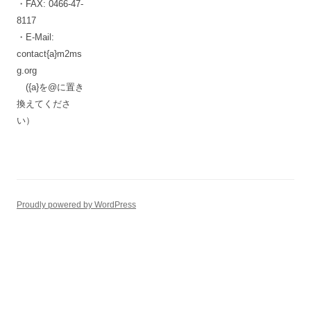
・FAX: 0466-47-
8117
・E-Mail:
contact{a}m2ms
g.org
({a}を@に置き
換えてくださ
い）
Proudly powered by WordPress