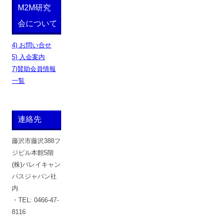
M2M研究
会について
4) お問い合せ
5) 入会案内
7)賛助会員情報
一覧
連絡先
藤沢市藤沢388フ
ジビル本館5階
(株)バレイキャン
パスジャパン社
内
・TEL: 0466-47-
8116