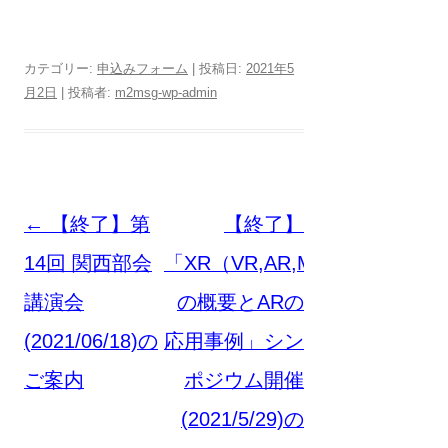
カテゴリー:
申込みフォーム
| 投稿日:
2021年5
月2日
|
投稿者:
m2msg-wp-admin
投
←
【終了】第
【終了】
稿
14回 関西部会
「XR（VR,AR,MR）
ナ
講演会
の概要とARの
ビ
(2021/06/18)の
応用事例」シン
ゲ
ご案内
ポジウム開催
ー
(2021/5/29)の