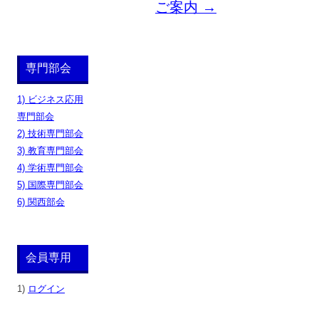
シ
ご案内
→
ョ
ン
専門部会
1) ビジネス応用
専門部会
2) 技術専門部会
3) 教育専門部会
4) 学術専門部会
5) 国際専門部会
6) 関西部会
会員専用
1)
ログイン