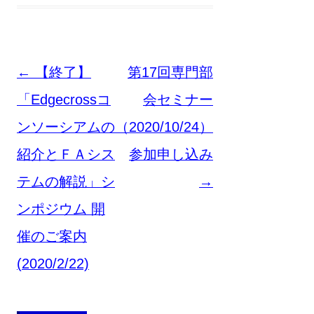
投
←
【終了】
第17回専門部
稿
「Edgecrossコ
会セミナー
ナ
ンソーシアムの
（2020/10/24）
ビ
紹介とＦＡシス
参加申し込み
ゲ
テムの解説」シ
→
ー
ンポジウム 開
シ
催のご案内
ョ
(2020/2/22)
ン