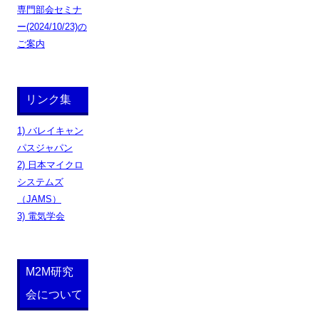
専門部会セミナ
ー(2024/10/23)の
ご案内
リンク集
1) バレイキャン
パスジャパン
2) 日本マイクロ
システムズ
（JAMS）
3) 電気学会
M2M研究
会について