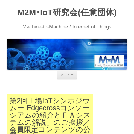
M2M･IoT研究会(任意団体)
Machine-to-Machine / Internet of Things
コ
メニュー
ン
テ
ン
ツ
へ
第2回工場IoTシンポジウ
ス
ムー Edgecrossコンソー
キ
ッ
シアムの紹介とＦＡシス
プ
テムの解説」のご挨拶／
会員限定コンテンツの公