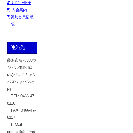
4) お問い合せ
5) 入会案内
7)賛助会員情報
一覧
連絡先
藤沢市藤沢388フ
ジビル本館5階
(株)バレイキャン
パスジャパン社
内
・TEL: 0466-47-
8116
・FAX: 0466-47-
8117
・E-Mail:
contact{a}m2ms