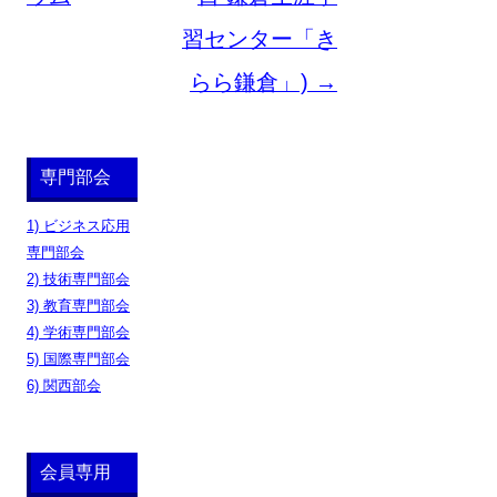
ー
習センター「き
シ
らら鎌倉」)
→
ョ
ン
専門部会
1) ビジネス応用
専門部会
2) 技術専門部会
3) 教育専門部会
4) 学術専門部会
5) 国際専門部会
6) 関西部会
会員専用