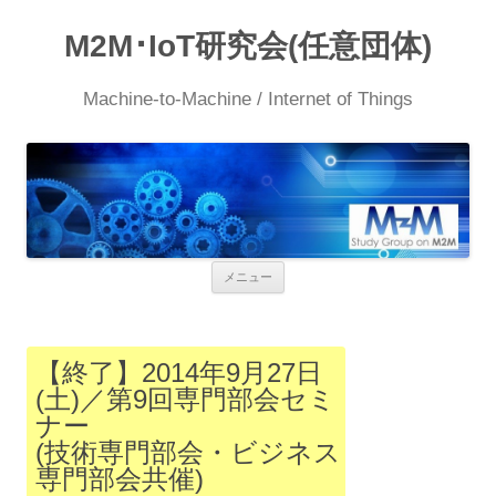
M2M･IoT研究会(任意団体)
Machine-to-Machine / Internet of Things
コ
メニュー
ン
テ
ン
ツ
へ
【終了】2014年9月27日
ス
(土)／第9回専門部会セミ
キ
ッ
ナー
プ
(技術専門部会・ビジネス
専門部会共催)