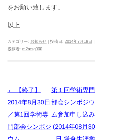
をお願い致します。
以上
カテゴリー:
お知らせ
| 投稿日:
2014年7月19日
|
投稿者:
m2msg000
投
←
【終了】
第１回学術専門
稿
2014年8月30日
部会シンポジウ
ナ
／第1回学術専
ム参加申し込み
ビ
門部会シンポジ
(2014年08月30
ゲ
ウム
日 鎌倉生涯学