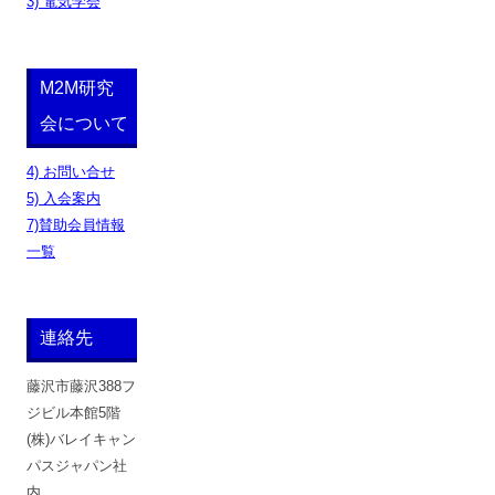
3) 電気学会
M2M研究
会について
4) お問い合せ
5) 入会案内
7)賛助会員情報
一覧
連絡先
藤沢市藤沢388フ
ジビル本館5階
(株)バレイキャン
パスジャパン社
内