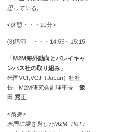
思っている。
<休憩・・・10分>
(3)講演 ・・・14:55～15:15
「
M2M海外動向とバレイキャ
ンパス社の取り組み
」
米国VCI,VCJ（Japan）社社
長、M2M研究会副理事長
飯
田 秀正
<概要>
米国に端を発したM2M（IoT）