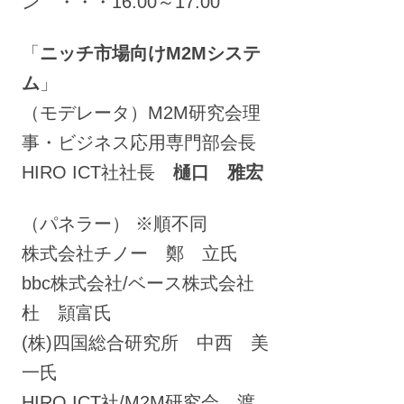
ン ・・・16:00～17:00
「
ニッチ市場向けM2Mシステ
ム
」
（モデレータ）M2M研究会理
事・ビジネス応用専門部会長
HIRO ICT社社長
樋口 雅宏
（パネラー） ※順不同
株式会社チノー 鄭 立氏
bbc株式会社/ベース株式会社
杜 頴富氏
(株)四国総合研究所 中西 美
一氏
HIRO ICT社/M2M研究会 渡